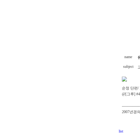
name
subject
순정 단편/ 
@[그루] #
--------------
2007년경
list