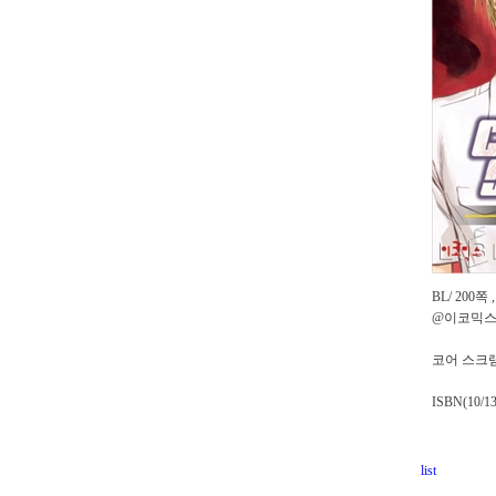
BL/ 200쪽 
@이코믹스 
코어 스크램
ISBN(10/1
list