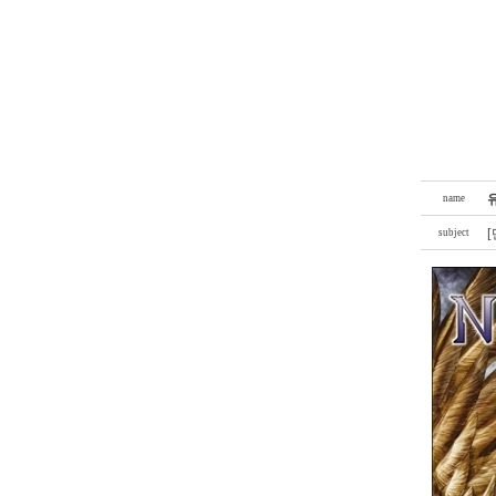
name
[
subject