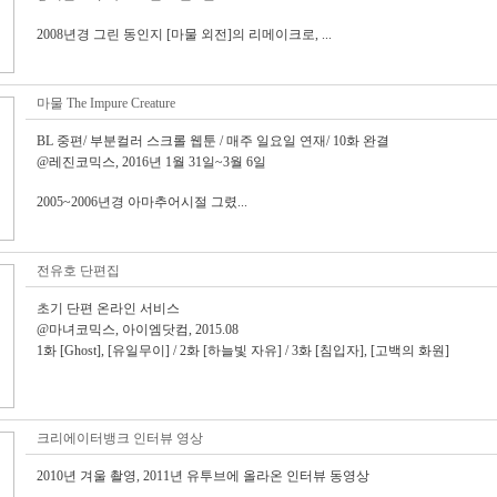
2008년경 그린 동인지 [마물 외전]의 리메이크로, ...
마물 The Impure Creature
BL 중편/ 부분컬러 스크롤 웹툰 / 매주 일요일 연재/ 10화 완결
@레진코믹스, 2016년 1월 31일~3월 6일
2005~2006년경 아마추어시절 그렸...
전유호 단편집
초기 단편 온라인 서비스
@마녀코믹스, 아이엠닷컴, 2015.08
1화 [Ghost], [유일무이] / 2화 [하늘빛 자유] / 3화 [침입자], [고백의 화원]
크리에이터뱅크 인터뷰 영상
2010년 겨울 촬영, 2011년 유투브에 올라온 인터뷰 동영상