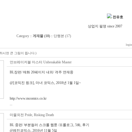
전유호
상업지 필명 since 2007
Category
：
게재물 (18)
：
단행본 (17)
login
시면 큰 그림이 뜹니다:)
언브레이커블 마스터 Unbreakable Master
BL장편/ 매화 20페이지 내외/ 격주 연재중
@[코믹진 윙크], 마녀 코믹스, 2018년 1월 1일~
http://www.mcomics.co.kr
...
마물외전 Pride, Risking Death
BL 중편/ 부분컬러 스크롤 웹툰 /프롤로그, 5화, 후기
@레진코믹스, 2016년 11월 5일