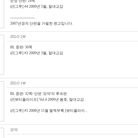
순정 단편/ 24쪽
@[그루] #4 2009년 5월, 절대교감
--------------------
2007년경의 단편을 가필한 원고입니다.
ZELO 2부
BL 중편/ 30쪽
@[그루] #3 2009년 3월, 절대교감
ZELO 1부
BL 중편/ 32쪽/ 단편 '묘약'의 후속편
@[뷰티풀라이프] Vol.4 2009년 봄호, 절대교감
@[그루] #1 2008년 11월 별책부록 [뷰티풀라이...
묘약