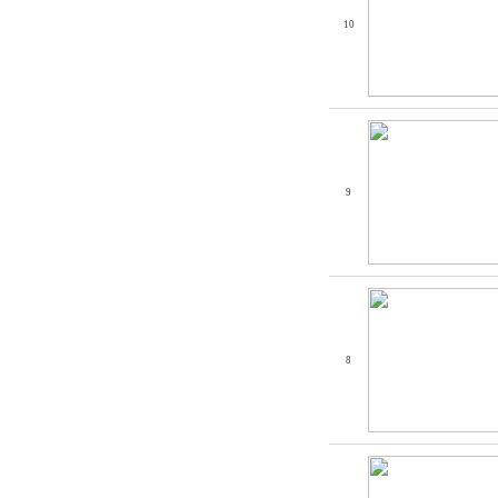
10
9
8