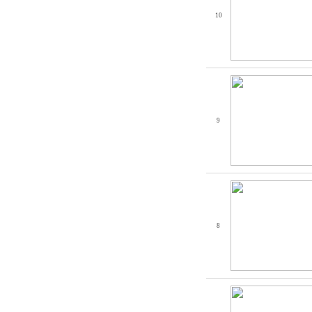
10
9
8