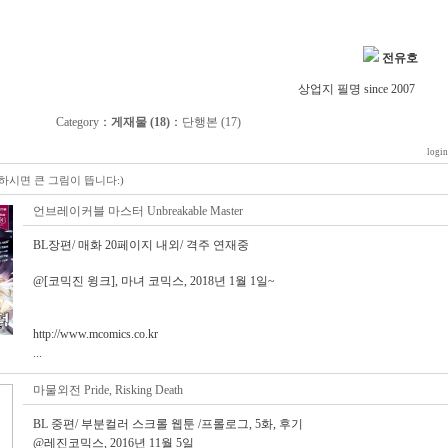
전유호
상업지 필명 since 2007
Category
：
게재물 (18)
：
단행본 (17)
login
시면 큰 그림이 뜹니다:)
언브레이커블 마스터 Unbreakable Master
BL장편/ 매화 20페이지 내외/ 격주 연재중
@[코믹진 윙크], 마녀 코믹스, 2018년 1월 1일~
http://www.mcomics.co.kr
...
마물외전 Pride, Risking Death
BL 중편/ 부분컬러 스크롤 웹툰 /프롤로그, 5화, 후기
@레진코믹스, 2016년 11월 5일