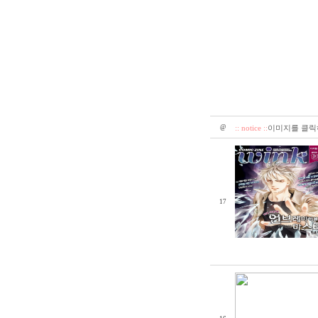
@
:: notice ::
이미지를 클릭하
17